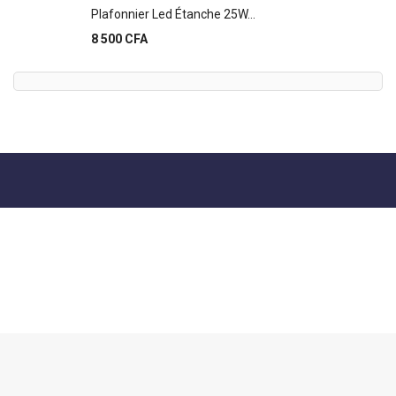
Plafonnier Led Étanche 25W...
Prix
8 500 CFA