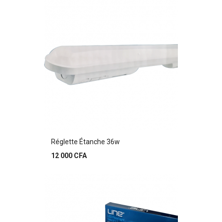
Réglette Étanche 36w
Prix
12 000 CFA