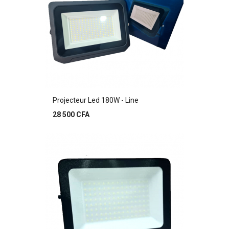
Projecteur Led 180W - Line
Prix
28 500 CFA