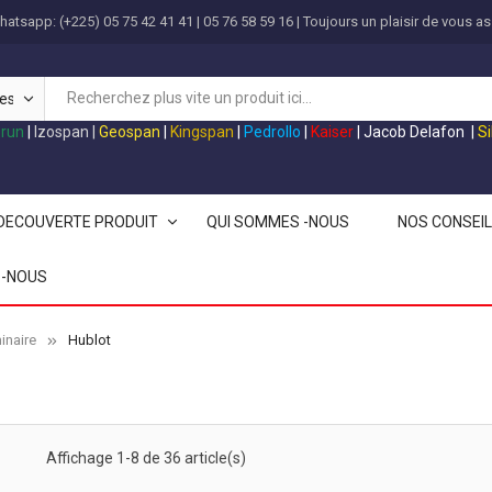
atsapp: (+225) 05 75 42 41 41 | 05 76 58 59 16 | Toujours un plaisir de vous as
grun
|
Izospan
|
Geospan
|
Kingspan
|
Pedrollo
|
Kaiser
|
Jacob Delafon
|
S
DECOUVERTE PRODUIT
QUI SOMMES -NOUS
NOS CONSEI
-NOUS
inaire
Hublot
T
Affichage 1-8 de 36 article(s)