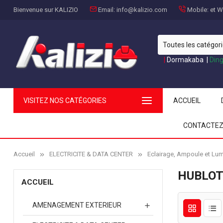
Bienvenue sur KALIZIO
Email:
info@kalizio.com
Mobile:
et Wh
|
Dormakaba
|
Din
VISITEZ NOS CATÉGORIES
ACCUEIL
CONTACTEZ
Accueil
ELECTRICITE & DATA CENTER
Eclairage, Ampoule et Lum
HUBLO
ACCUEIL
AMENAGEMENT EXTERIEUR
