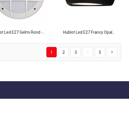
ot Led E27 Gelmi Rond -...
Hublot Led E27 Francy Opal...
…
1
2
3
5