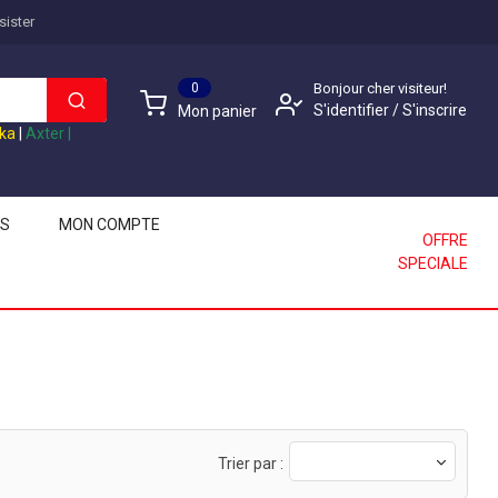
sister
0
Bonjour cher visiteur!
S'identifier
/
S'inscrire
Mon panier
ika
|
Axter
|
LS
MON COMPTE
OFFRE
SPECIALE
Trier par :