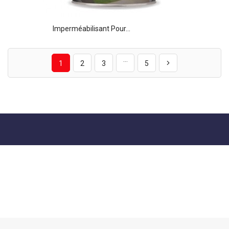
Imperméabilisant Pour...
…
1
2
3
5