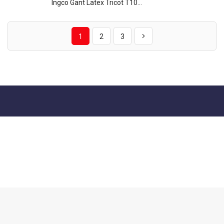
Ingco Gant Latex Tricot T10...
1
2
3