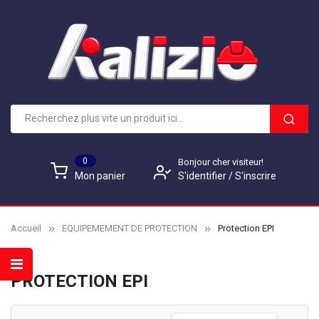
0
Bonjour cher visiteur!
S'identifier
/
S'inscrire
Mon panier
Accueil
EQUIPEMEMENT DE PROTECTION
Protection EPI
PROTECTION EPI