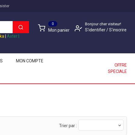
sister
0
Bonjour cher visiteur!
S'identifier
/
S'inscrire
Mon panier
ika
|
Axter
|
LS
MON COMPTE
OFFRE
SPECIALE
Trier par :