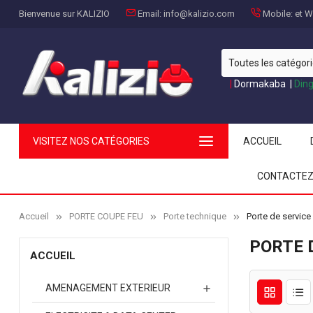
Bienvenue sur KALIZIO
Email:
info@kalizio.com
Mobile:
et Wh
|
Dormakaba
|
Din
VISITEZ NOS CATÉGORIES
ACCUEIL
CONTACTEZ
Accueil
PORTE COUPE FEU
Porte technique
Porte de service
PORTE 
ACCUEIL
AMENAGEMENT EXTERIEUR
