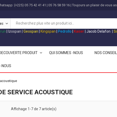
atsapp: (+225) 05 75 42 41 41 | 05 76 58 59 16 | Toujours un plaisir de vous as
grun
|
Izospan
|
Geospan
|
Kingspan
|
Pedrollo
|
Kaiser
|
Jacob Delafon
|
S
DECOUVERTE PRODUIT
QUI SOMMES -NOUS
NOS CONSEI
-NOUS
 acoustique
DE SERVICE ACOUSTIQUE
Affichage 1-7 de 7 article(s)