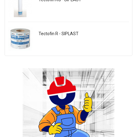
Tectofin R - SIPLAST