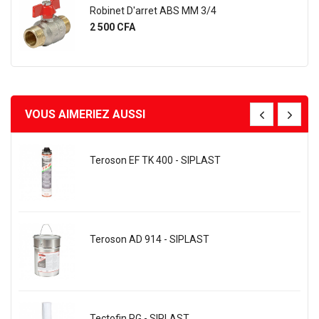
Robinet D'arret ABS MM 3/4
Prix
2 500 CFA
VOUS AIMERIEZ AUSSI
Teroson EF TK 400 - SIPLAST
Teroson AD 914 - SIPLAST
Tectofin RG - SIPLAST