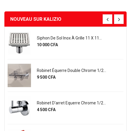
NOUVEAU SUR KALIZIO
Siphon De Sol Inox À Grille 11 X 11...
Prix
10 000 CFA
Robinet Équerre Double Chrome 1/2...
Prix
9 500 CFA
Robinet D'arret Equerre Chrome 1/2...
Prix
4 500 CFA