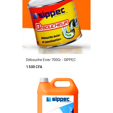
Débouche Evier 700Gr - SIPPEC
Prix
1 500 CFA