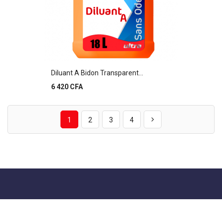
Diluant A Bidon Transparent...
Prix
6 420 CFA
1
2
3
4