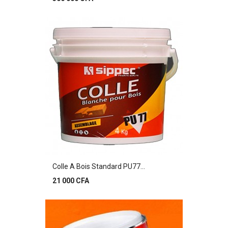
Colle A Bois Standard PU77...
Prix
21 000 CFA