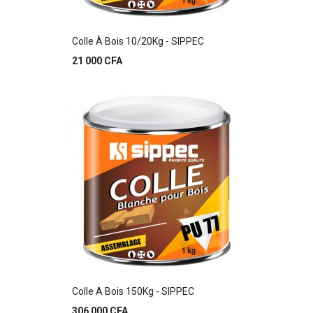
Colle À Bois 10/20Kg - SIPPEC
Prix
21 000 CFA
Colle A Bois 150Kg - SIPPEC
Prix
306 000 CFA