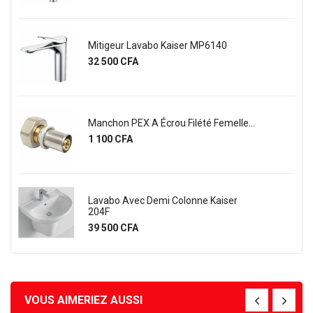
Mitigeur Lavabo Kaiser MP6140
Prix
32 500 CFA
Manchon PEX A Écrou Filété Femelle...
Prix
1 100 CFA
Lavabo Avec Demi Colonne Kaiser
204F
Prix
39 500 CFA
VOUS AIMERIEZ AUSSI