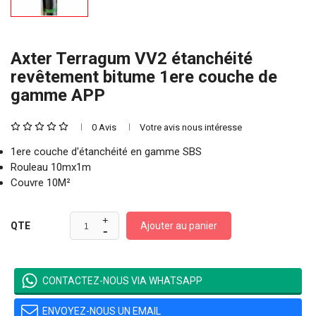
Axter Terragum VV2 étanchéité
revêtement bitume 1ere couche de
gamme APP
0 Avis
Votre avis nous intéresse
1ere couche d'étanchéité en gamme SBS
Rouleau 10mx1m
Couvre 10M²
Ajouter au panier
QTE
CONTACTEZ-NOUS VIA WHATSAPP
ENVOYEZ-NOUS UN EMAIL