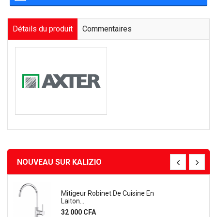
Détails du produit
Commentaires
NOUVEAU SUR KALIZIO
Mitigeur Robinet De Cuisine En
Laiton...
Prix
32 000 CFA