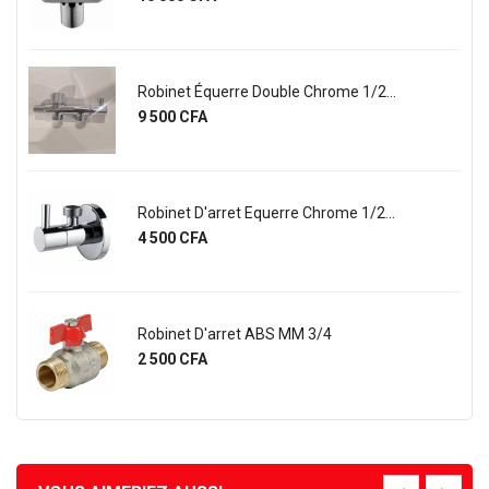
Robinet Équerre Double Chrome 1/2...
Prix
9 500 CFA
Robinet D'arret Equerre Chrome 1/2...
Prix
4 500 CFA
Robinet D'arret ABS MM 3/4
Prix
2 500 CFA