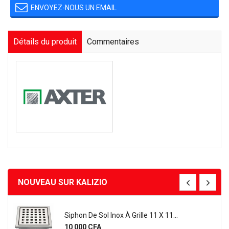
ENVOYEZ-NOUS UN EMAIL
Détails du produit
Commentaires
NOUVEAU SUR KALIZIO
Siphon De Sol Inox À Grille 11 X 11...
Prix
10 000 CFA