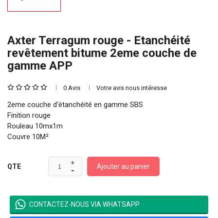
Axter Terragum rouge - Etanchéité
revêtement bitume 2eme couche de
gamme APP
0 Avis
Votre avis nous intéresse
2eme couche d'étanchéité en gamme SBS
Finition rouge
Rouleau 10mx1m
Couvre 10M²
Ajouter au panier
QTE
CONTACTEZ-NOUS VIA WHATSAPP