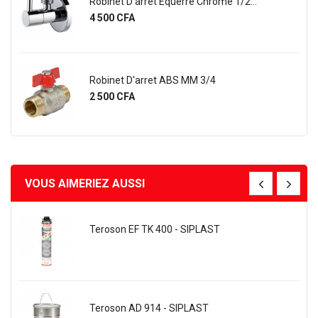
Robinet D'arret Equerre Chrome 1/2...
Prix
4 500 CFA
Robinet D'arret ABS MM 3/4
Prix
2 500 CFA
VOUS AIMERIEZ AUSSI
Teroson EF TK 400 - SIPLAST
Teroson AD 914 - SIPLAST