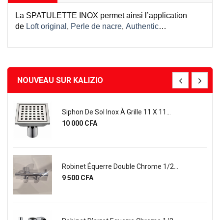
La SPATULETTE INOX permet ainsi l’application
de
Loft original
,
Perle de nacre
,
Authentic
…
NOUVEAU SUR KALIZIO
Siphon De Sol Inox À Grille 11 X 11...
Prix
10 000 CFA
Robinet Équerre Double Chrome 1/2...
Prix
9 500 CFA