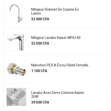
Mitigeur Robinet De Cuisine En
Laiton...
Prix
32 000 CFA
Mitigeur Lavabo Kaiser MP6140
Prix
32 500 CFA
Manchon PEX A Écrou Filété Femelle...
Prix
1 100 CFA
Lavabo Avec Demi Colonne Kaiser
204F
Prix
39 500 CFA