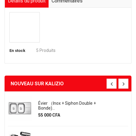
Détails du produit
Commentaires
5 Produits
En stock
NOUVEAU SUR KALIZIO
Évier （inox + Siphon Double +
Bonde)...
Prix
55 000 CFA