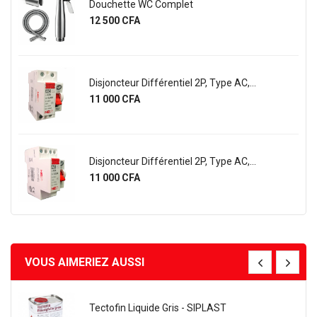
Douchette WC Complet
Prix
12 500 CFA
Disjoncteur Différentiel 2P, Type AC,...
Prix
11 000 CFA
Disjoncteur Différentiel 2P, Type AC,...
Prix
11 000 CFA
VOUS AIMERIEZ AUSSI
Tectofin Liquide Gris - SIPLAST