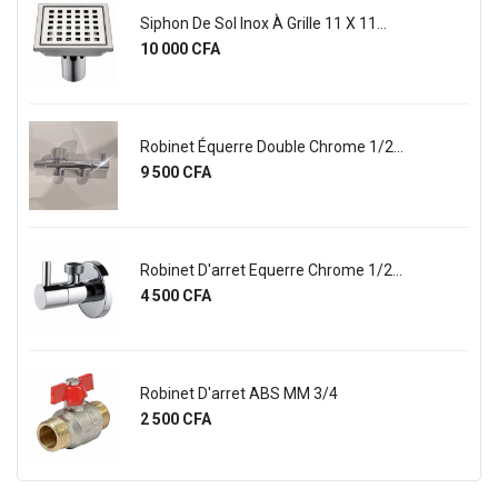
Siphon De Sol Inox À Grille 11 X 11...
Prix
10 000 CFA
Robinet Équerre Double Chrome 1/2...
Prix
9 500 CFA
Robinet D'arret Equerre Chrome 1/2...
Prix
4 500 CFA
Robinet D'arret ABS MM 3/4
Prix
2 500 CFA