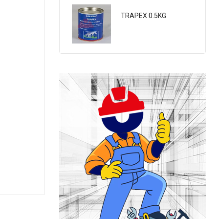
TRAPEX 0.5KG
Tectofin