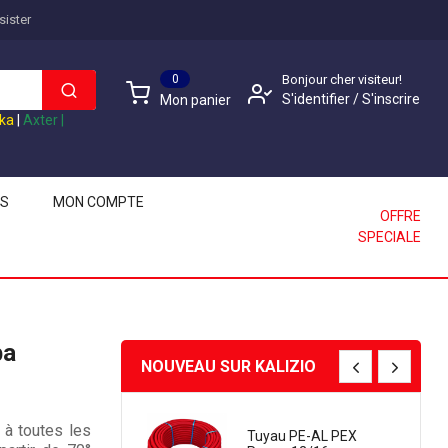
sister
0
Bonjour cher visiteur!
S'identifier
/
S'inscrire
Mon panier
ika
|
Axter
|
LS
MON COMPTE
OFFRE
SPECIALE
ba
NOUVEAU SUR KALIZIO
 à toutes les
Tuyau PE-AL PEX
Siphon De Sol Inox