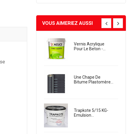
VOUS AIMERIEZ AUSSI
a
Vernis Acrylique
Teroson 
Pour Le Beton -...
SIPLAST
ose
Une Chape De
Teroson 
Bitume Plastomère...
SIPLAST
Trapkote 5/15 KG-
Tectofin 
Emulsion...
SIPLAST