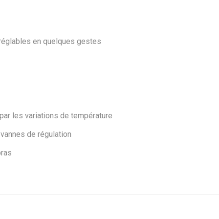
Sika® Bitume
Fondation Flût De
30L
 réglables en quelques gestes
par les variations de température
 vannes de régulation
bras