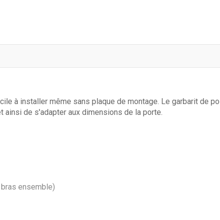
Tectofin Liquide Gris
Sikawall®-165 - Sik
- SIPLAST
facile à installer même sans plaque de montage. Le garbarit de p
t ainsi de s'adapter aux dimensions de la porte.
SuperSikalite - Sika
SikaTop®-107
Protection - Sika
Sika® WaterBar -
SikaSeal®-163 -
t bras ensemble)
Sika
Sika