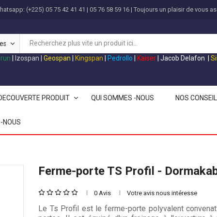
atsapp: (+225) 05 75 42 41 41 | 05 76 58 59 16 | Toujours un plaisir de vous as
grun
|
Izospan
|
Geospan
|
Kingspan
|
Pedrollo
|
Kaiser
|
Jacob Delafon
|
S
DECOUVERTE PRODUIT
QUI SOMMES -NOUS
NOS CONSEI
-NOUS
Ferme-porte TS Profil - Dormaka
0 Avis
Votre avis nous intéresse
Le Ts Profil est le ferme-porte polyvalent convenat
Disjoncteur
Collecteur À Vanne