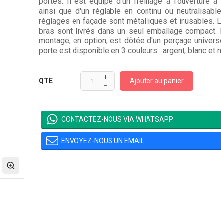
portes. Il est équipé d'un freinage à l'ouverture à 
Différentiel 1P+N,
D'arrêt 3 Sorties...
Type...
ainsi que d'un réglable en continu ou neutralisabl
Prix
7 800 CFA
réglages en façade sont métalliques et inusables. L
Prix
3 000 CFA
bras sont livrés dans un seul emballage compact.
montage, en option, est dôtée d'un perçage univers
porte est disponible en 3 couleurs : argent, blanc et n
Collecteur À Vanne
Disjoncteur
D'arrêt 3 Sorties...
Différentiel 1P+N,
Prix
7 800 CFA
Type...
Ajouter au panier
QTE
Prix
2 500 CFA
Collecteur À Vanne
D'arrêt 2 Sorties...
CONTACTEZ-NOUS VIA WHATSAPP
Coude PEX Fileté
Prix
5 000 CFA
Femelle À Sertir
12/16
ENVOYEZ-NOUS UN EMAIL
Prix
1 200 CFA
Collecteur À Vanne
D'arrêt 2 Sorties...
Prix
5 000 CFA
Collecteur À Vanne
D'arrêt 4 Sorties...
Prix
9 000 CFA