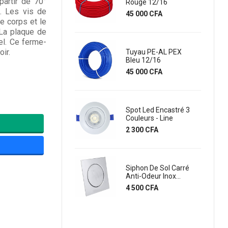
partir de 70°
Rouge 12/16
Grille 11 X 11...
e. Les vis de
Prix
Prix
45 000 CFA
10 000 CFA
e corps et le
 La plaque de
el. Ce ferme-
oir.
Tuyau PE-AL PEX
Robinet Équerre
Bleu 12/16
Double Chrome 1/2.
Prix
Prix
45 000 CFA
9 500 CFA
Spot Led Encastré 3
Robinet D'arret
Couleurs - Line
Equerre Chrome
1/2...
Prix
2 300 CFA
Prix
4 500 CFA
Siphon De Sol Carré
Anti-Odeur Inox...
Robinet D'arret A
MM 3/4
Prix
4 500 CFA
Prix
2 500 CFA