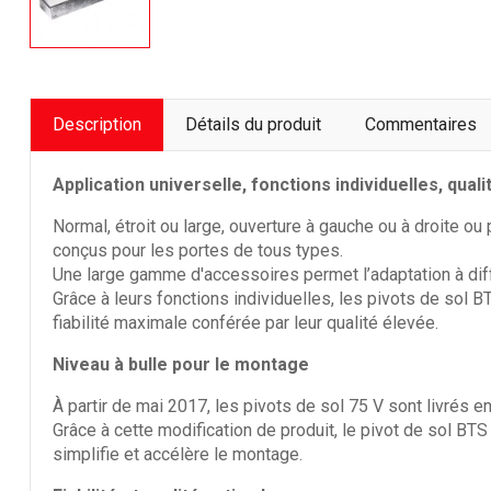
Description
Détails du produit
Commentaires
Tectofin Liqu
- SIPLAST
Application universelle, fonctions individuelles, quali
Normal, étroit ou large, ouverture à gauche ou à droite o
conçus pour les portes de tous types.
Une large gamme d'accessoires permet l’adaptation à dif
SuperSikalit
Grâce à leurs fonctions individuelles, les pivots de sol
fiabilité maximale conférée par leur qualité élevée.
Niveau à bulle pour le montage
À partir de mai 2017, les pivots de sol 75 V sont livrés e
Sika® Water
Sika
Grâce à cette modification de produit, le pivot de sol BT
simplifie et accélère le montage.