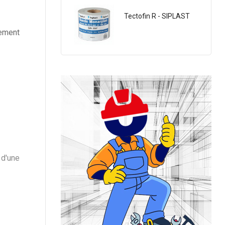
RAPEX 0.5KG
Tectofin R - SIPLAST
rement
 d'une