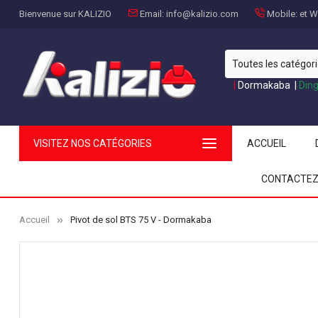
Bienvenue sur KALIZIO
Email:
info@kalizio.com
Mobile:
et Wh
|
Dormakaba
|
Din
VISITEZ NOS CATÉGORIES
ACCUEIL
CONTACTEZ
Accueil
Pivot de sol BTS 75 V - Dormakaba
Siphon De Sol Inox À
Robinet D'a