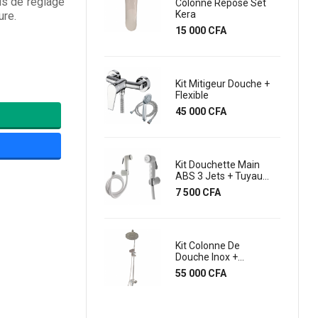
is de réglage
uisine En Laiton...
Colonne Repose Set
Kera
ure.
rix
2 000 CFA
Prix
15 000 CFA
itigeur Lavabo
aiser MP6140
Kit Mitigeur Douche +
Flexible
rix
2 500 CFA
Prix
45 000 CFA
anchon PEX A
crou Filété
Kit Douchette Main
emelle...
ABS 3 Jets + Tuyau...
rix
Prix
 100 CFA
7 500 CFA
avabo Avec Demi
Kit Colonne De
olonne Kaiser 204F
Douche Inox +...
rix
Prix
9 500 CFA
55 000 CFA