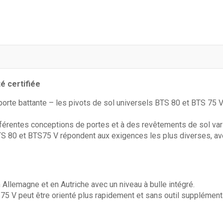
ide Gris
Sikawall®-165 - Sika
V
P
té certifiée
u porte battante – les pivots de sol universels BTS 80 et BTS 75 
férentes conceptions de portes et à des revêtements de sol var
e - Sika
SikaTop®-107
U
 BTS 80 et BTS75 V répondent aux exigences les plus diverses, a
Protection - Sika
B
n Allemagne et en Autriche avec un niveau à bulle intégré.
Bar -
SikaSeal®-163 -
T
Sika
E
S 75 V peut être orienté plus rapidement et sans outil supplément