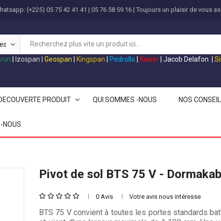
atsapp: (+225) 05 75 42 41 41 | 05 76 58 59 16 | Toujours un plaisir de vous as
grun
|
Izospan
|
Geospan
|
Kingspan
|
Pedrollo
|
Kaiser
|
Jacob Delafon
|
S
DECOUVERTE PRODUIT
QUI SOMMES -NOUS
NOS CONSEI
-NOUS
Pivot de sol BTS 75 V - Dormaka
0 Avis
Votre avis nous intéresse
BTS 75 V convient à toutes les portes standards bat
rret ABS
Réglette Étanche
M