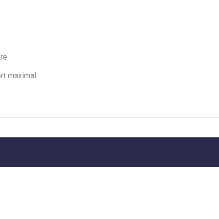
ure
ort maximal