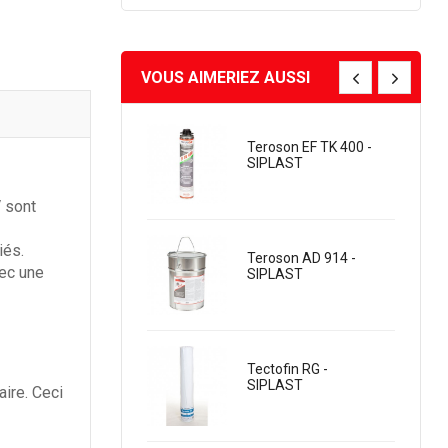
VOUS AIMERIEZ AUSSI
ernis Acrylique
Teroson EF TK 400 -
our Le Beton -...
SIPLAST
V sont
iés.
ne Chape De
Teroson AD 914 -
vec une
itume Plastomère...
SIPLAST
rapkote 5/15 KG-
Tectofin RG -
mulsion...
SIPLAST
aire. Ceci