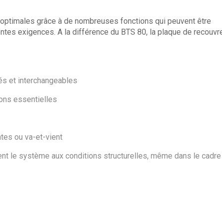
me
T
té optimales grâce à de nombreuses fonctions qui peuvent être
ût De
entes exigences. A la différence du BTS 80, la plaque de recouv
és et interchangeables
ions essentielles
ntes ou va-et-vient
nt le système aux conditions structurelles, même dans le cadre