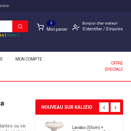
sister
0
Bonjour cher visiteur!
S'identifier
/
S'inscrire
Mon panier
ika
|
Axter
|
LS
MON COMPTE
OFFRE
SPECIALE
ba
NOUVEAU SUR KALIZIO
tantes ou va-
itigeur Robinet De
Lavabo (55cm) +