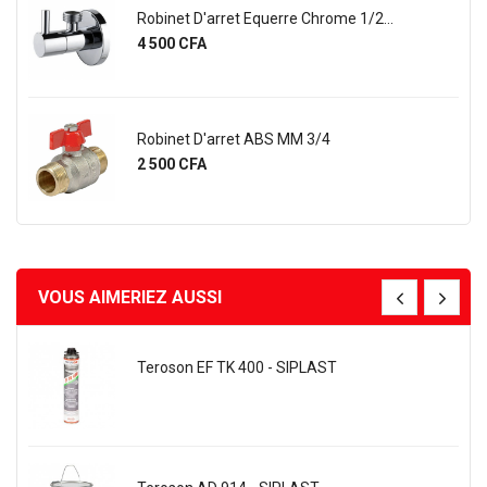
Robinet D'arret Equerre Chrome 1/2...
Prix
4 500 CFA
Robinet D'arret ABS MM 3/4
Prix
2 500 CFA
VOUS AIMERIEZ AUSSI
Teroson EF TK 400 - SIPLAST