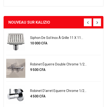
NOUVEAU SUR KALIZIO
Siphon De Sol Inox À Grille 11 X 11...
Prix
10 000 CFA
Robinet Équerre Double Chrome 1/2...
Prix
9 500 CFA
Robinet D'arret Equerre Chrome 1/2...
Prix
4 500 CFA