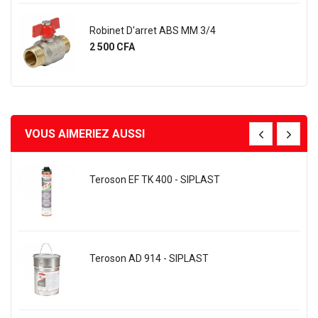
Robinet D'arret ABS MM 3/4
Prix
2 500 CFA
VOUS AIMERIEZ AUSSI
Teroson EF TK 400 - SIPLAST
Teroson AD 914 - SIPLAST