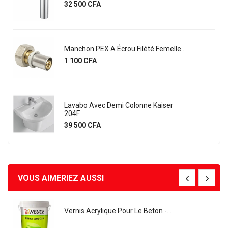
Prix
32 500 CFA
Manchon PEX A Écrou Filété Femelle...
Prix
1 100 CFA
Lavabo Avec Demi Colonne Kaiser
204F
Prix
39 500 CFA
VOUS AIMERIEZ AUSSI
Vernis Acrylique Pour Le Beton -...