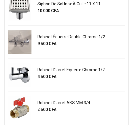
Siphon De Sol Inox À Grille 11 X 11...
Prix
10 000 CFA
Robinet Équerre Double Chrome 1/2...
Prix
9 500 CFA
Robinet D'arret Equerre Chrome 1/2...
Prix
4 500 CFA
Robinet D'arret ABS MM 3/4
Prix
2 500 CFA