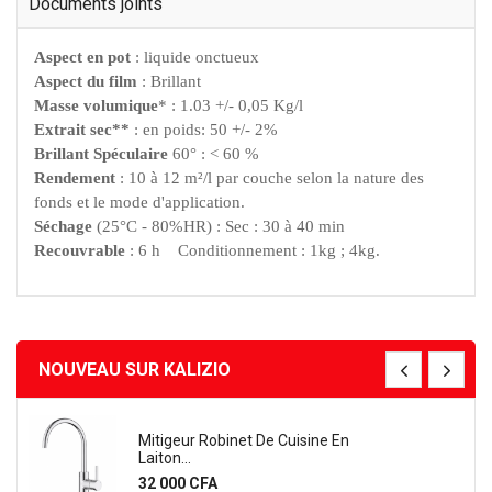
Documents joints
Aspect en pot
: liquide onctueux
Aspect du film
: Brillant
Masse volumique
* : 1.03 +/- 0,05 Kg/l
Extrait sec**
: en poids: 50 +/- 2%
Brillant Spéculaire
60° : < 60 %
Rendement
: 10 à 12 m²/l par couche selon la nature des
fonds et le mode d'application.
Séchage
(25°C - 80%HR) : Sec : 30 à 40 min
Recouvrable
: 6 h
Conditionnement : 1kg ; 4kg.
NOUVEAU SUR KALIZIO
 Robinet De Cuisine En
Lavabo (55cm)
Kera
Prix
CFA
15 000 CFA