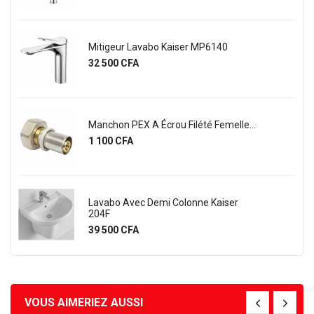
r Lavabo Kaiser MP6140
Kit Mitigeur Do
Prix
CFA
45 000 CFA
PEX A Écrou Filété Femelle...
Kit Douchette 
Tuyau...
FA
Prix
7 500 CFA
Avec Demi Colonne Kaiser
Kit Colonne De 
Prix
55 000 CFA
CFA
VOUS AIMERIEZ AUSSI